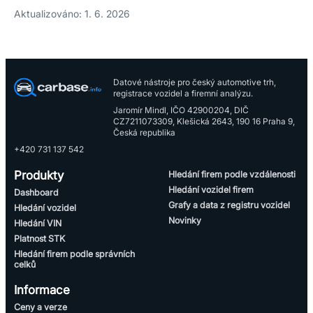
Aktualizováno: 1. 6. 2026
Datové nástroje pro český automotive trh,
registrace vozidel a firemní analýzu.
Jaromír Mindl, IČO 42900204, DIČ
CZ7211073309, Klešická 2643, 190 16 Praha 9,
Česká republika
+420 731 137 542
Produkty
Hledání firem podle vzdálenosti
Hledání vozidel firem
Dashboard
Grafy a data z registru vozidel
Hledání vozidel
Novinky
Hledání VIN
Platnost STK
Hledání firem podle správních
celků
Informace
Ceny a verze