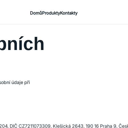
Domů
Produkty
Kontakty
bních
sobní údaje při
204, DIČ CZ7211073309, Klešická 2643, 190 16 Praha 9, Čes