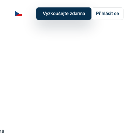
Vyzkoušejte zdarma
Přihlásit se
Čeština
Přepnout tmavý režim
ká