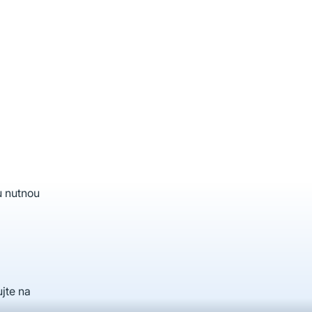
u nutnou
jte na