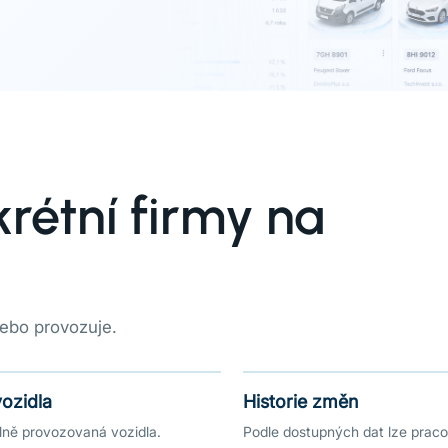
rétní firmy na
nebo provozuje.
vozidla
Historie změn
álně provozovaná vozidla.
Podle dostupných dat lze pracova