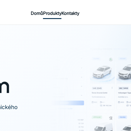
Domů
Produkty
Kontakty
em
mického