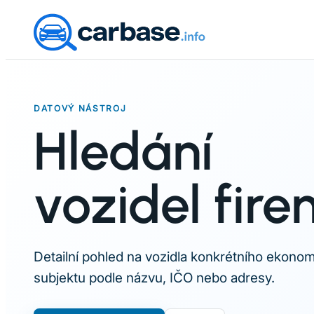
Skip
to
content
DATOVÝ NÁSTROJ
Hledání
vozidel fir
Detailní pohled na vozidla konkrétního ekono
subjektu podle názvu, IČO nebo adresy.