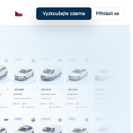
Vyzkoušejte zdarma
Přihlásit se
Čeština
Přepnout tmavý režim