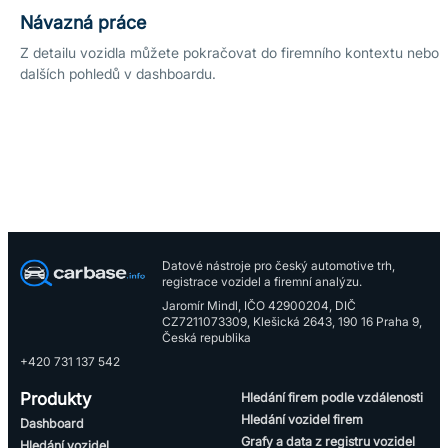
Návazná práce
Z detailu vozidla můžete pokračovat do firemního kontextu nebo
dalších pohledů v dashboardu.
Datové nástroje pro český automotive trh,
registrace vozidel a firemní analýzu.
Jaromír Mindl, IČO 42900204, DIČ
CZ7211073309, Klešická 2643, 190 16 Praha 9,
Česká republika
+420 731 137 542
Produkty
Hledání firem podle vzdálenosti
Hledání vozidel firem
Dashboard
Grafy a data z registru vozidel
Hledání vozidel