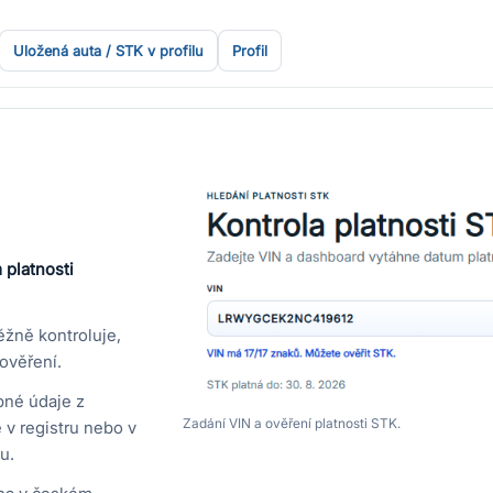
Uložená auta / STK v profilu
Profil
 platnosti
ěžně kontroluje,
ověření.
pné údaje z
Zadání VIN a ověření platnosti STK.
v registru nebo v
u.