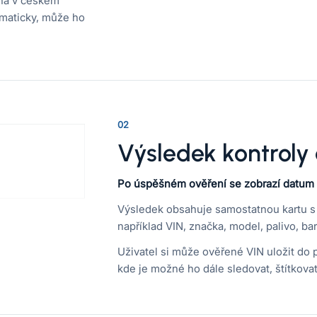
ána v českém
omaticky, může ho
02
Výsledek kontroly 
Po úspěšném ověření se zobrazí datum pl
Výsledek obsahuje samostatnou kartu s d
například VIN, značka, model, palivo, ba
Uživatel si může ověřené VIN uložit do p
kde je možné ho dále sledovat, štítkova