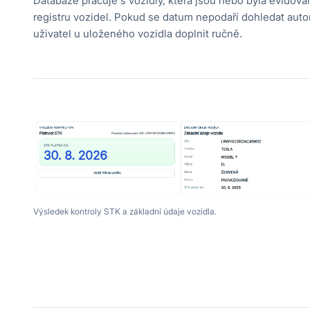
Databáze pracuje s vozidly, která jsou nebo byla evidov
registru vozidel. Pokud se datum nepodaří dohledat aut
uživatel u uloženého vozidla doplnit ručně.
Výsledek kontroly STK a základní údaje vozidla.