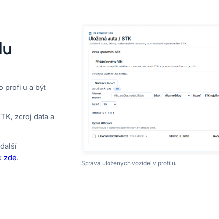
lu
 profilu a být
TK, zdroj data a
další
ak
zde
.
Správa uložených vozidel v profilu.