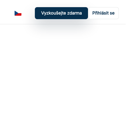
Vyzkoušejte zdarma
Přihlásit se
Čeština
Přepnout tmavý režim