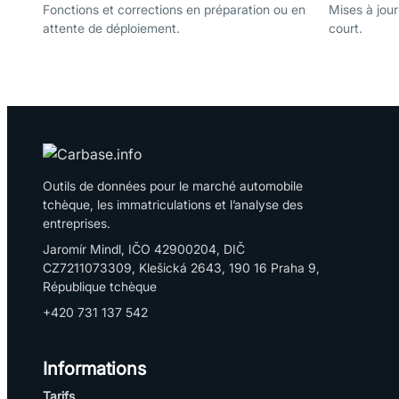
Fonctions et corrections en préparation ou en
Mises à jou
attente de déploiement.
court.
Outils de données pour le marché automobile
tchèque, les immatriculations et l’analyse des
entreprises.
Jaromír Mindl, IČO 42900204, DIČ
CZ7211073309, Klešická 2643, 190 16 Praha 9,
République tchèque
+420 731 137 542
Informations
Tarifs